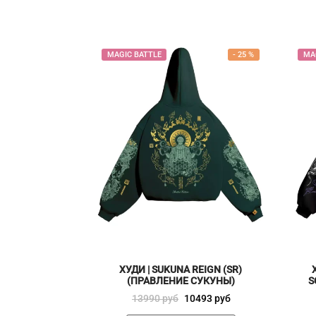
MAGIC BATTLE
-
25
%
MA
ХУДИ | SUKUNA REIGN (SR)
(ПРАВЛЕНИЕ СУКУНЫ)
S
Первоначальная
Текущая
13990
руб
10493
руб
цена
цена: