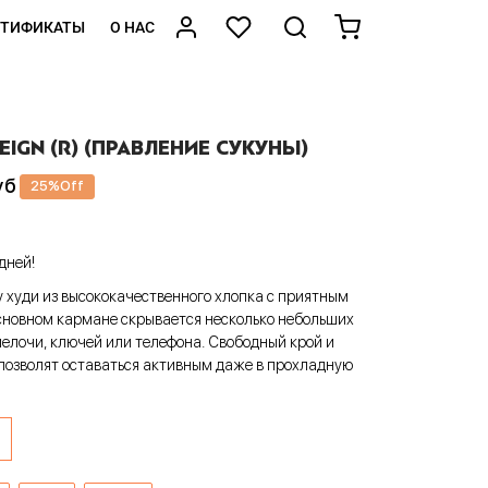
РТИФИКАТЫ
О НАС
EIGN (R) (ПРАВЛЕНИЕ СУКУНЫ)
уб
25
%
Off
дней!
у худи из высококачественного хлопка с приятным
сновном кармане скрывается несколько небольших
елочи, ключей или телефона. Свободный крой и
позволят оставаться активным даже в прохладную