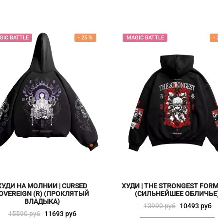
GIC BATTLE
-
25
%
MAGIC BATTLE
-
ХУДИ НА МОЛНИИ | CURSED
ХУДИ | THE STRONGEST FORM 
OVEREIGN (R) (ПРОКЛЯТЫЙ
(СИЛЬНЕЙШЕЕ ОБЛИЧЬЕ
ВЛАДЫКА)
Первоначальная
Текущая
13990
руб
10493
руб
Первоначальная
Текущая
15590
руб
11693
руб
цена
цена: