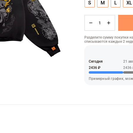
S
M
L
XL
Разделите сумму покупки на
списываются каждые 2 нед
Сегодня
21 ав
2436 ₽
2436 
Примерный график, мож