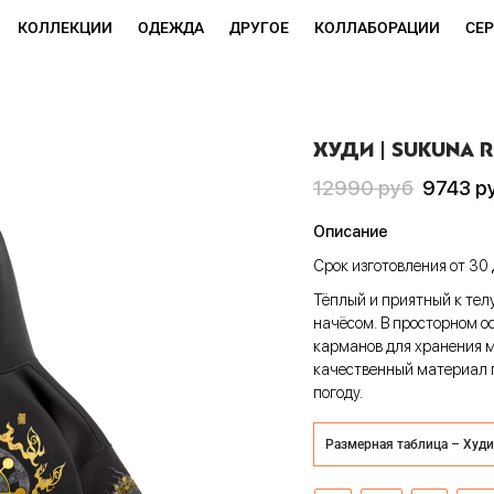
КОЛЛЕКЦИИ
ОДЕЖДА
ДРУГОЕ
КОЛЛАБОРАЦИИ
СЕ
ХУДИ | SUKUNA R
Первоначальная
Текущая
12990
руб
9743
р
цена
цена:
Описание
составляла
9743 руб
Срок изготовления от 30 
12990 руб
Тёплый и приятный к тел
начёсом. В просторном о
карманов для хранения м
качественный материал 
погоду.
Размерная таблица – Худи