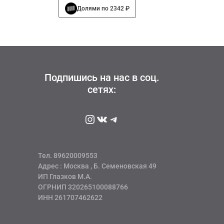
Этот
Долями по 2342 ₽
составляла
9368 руб
товар
12490 руб
имеет
несколько
вариаций.
Опции
можно
Подпишись на нас в соц.
выбрать
сетях:
на
странице
товара.
Instagram
ВКонтакте
Telegram
Тел. 89620009553
Адрес : Москва , Б. Семеновская 49
ИП Глазков М.А.
ОГРНИП 320265100088766
ИНН 261707462622