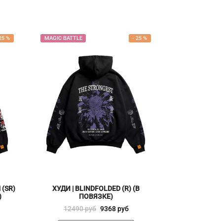
25
%
MAGIC BATTLE
-
25
%
(SR)
ХУДИ | BLINDFOLDED (R) (В
)
ПОВЯЗКЕ)
Первоначальная
Текущая
12490
руб
9368
руб
цена
цена: