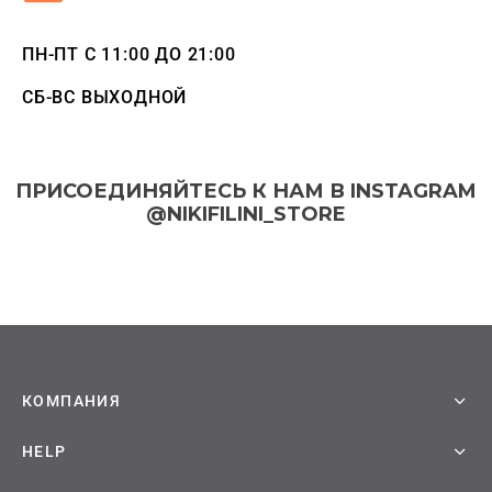
ческая битва
ПН-ПТ С 11:00 ДО 21:00
Психо
СБ-ВС ВЫХОДНОЙ
то
геройская академия
ПРИСОЕДИНЯЙТЕСЬ К НАМ В INSTAGRAM
@NIKIFILINI_STORE
: Автомата
ятие уровня в одиночку
еро
рай Чамплу
КОМПАНИЯ
ор-Мун
HELP
ьной Алхимик