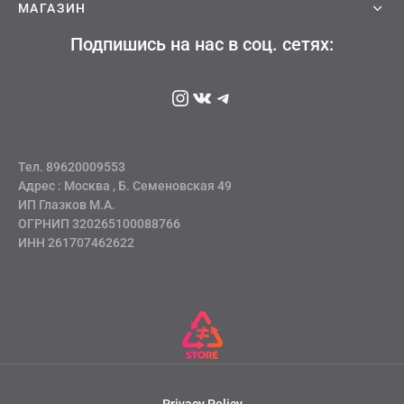
адь смерти
МАГАЗИН
Подпишись на нас в соц. сетях:
ер х Хантер
т Фей
Instagram
ВКонтакте
Telegram
синг
век-бензопила
Тел. 89620009553
Адрес : Москва , Б. Семеновская 49
н Кинг
ИП Глазков М.А.
ОГРНИП 320265100088766
ИНН 261707462622