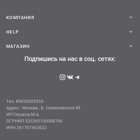
Опции
ческая битва
можно
выбрать
на
Психо
КОМПАНИЯ
странице
товара.
то
HELP
геройская академия
МАГАЗИН
Подпишись на нас в соц. сетях:
: Автомата
Instagram
ВКонтакте
Telegram
ятие уровня в одиночку
еро
Тел. 89620009553
рай Чамплу
Адрес : Москва , Б. Семеновская 49
ИП Глазков М.А.
ор-Мун
ОГРНИП 320265100088766
ИНН 261707462622
ьной Алхимик