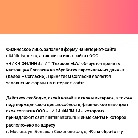
Пис
А
си
шки
ера
CLUB
анчмен
АТИВ
тюмы
ера
шоты
ен-Лаганн
ИВ
ки
шоты
олки
адан
сливы
Физическое лицо, заполняя форму на интернет-сайте
Джо
шки
олки
ты
nikifilinistore.ru
, а так же на иных сайтах ООО
«НИКИ.ФИЛИНИ», ИП “Глазков М.А.” обязуется принять
хедоро
ера
ны
настоящее Согласие на обработку персональных данных
(далее – Согласие). Принятием Согласия является
он Бол
шоты
ты
заполнение формы на интернет-сайте.
гелион
олки
ны
Действуя свободно, своей волей и в своем интересе, а также
ок, рассекающий демонов
и
подтверждая свою дееспособность, физическое лицо дает
свое согласие ООО «НИКИ.ФИЛИНИ», которому
ой Бибоп
ты
принадлежит сайт
nikifilinistore.ru
и иные сайты и которое
расположено по адресу
ой учитель Онидзука
ны
г. Москва, ул. Большая Семеновская, д. 49
, на обработку