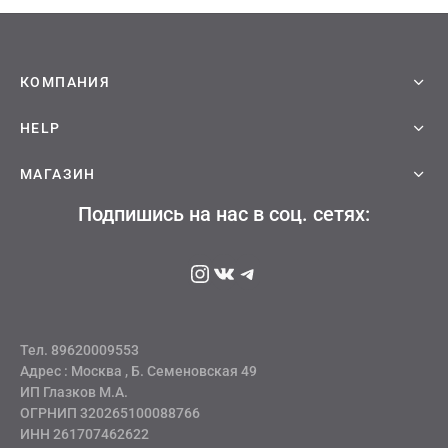
КОМПАНИЯ
HELP
МАГАЗИН
Подпишись на нас в соц. сетях:
Instagram
ВКонтакте
Telegram
Тел. 89620009553
Адрес : Москва , Б. Семеновская 49
ИП Глазков М.А.
ОГРНИП 320265100088766
ИНН 261707462622