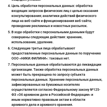
адь смерти
Цель обработки персональных данных: обработка
входящих запросов физических лиц с целью оказания
ер х Хантер
консультирования; аналитики действий физического
лица на веб-сайте и функционирования веб-сайта;
т Фей
проведение рекламных и новостных рассылок.
синг
В ходе обработки с персональными данными будут
совершены следующие действия: хранение,
век-бензопила
использование, удаление.
Следующие третьи лица обрабатывают
н Кинг
предоставленные персональные данные по поручению
ООО «НИКИ.ФИЛИНИ»: таковых нет.
Персональные данные обрабатываются до ликвидации
организации. Также обработка персональных данных
может быть прекращена по запросу субъекта
персональных данных. Хранение персональных данных,
зафиксированных на бумажных носителях
осуществляется согласно Федеральному закону №125-
ФЗ «Об архивном деле в Российской Федерации» и
иным нормативно правовым актам в области
архивного дела и архивного хранения.