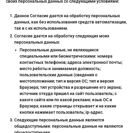
своих персональных данных со следующими условиями:
ческая битва
Психо
Данное Согласие дается на обработку персональных
данных, как без использования средств автоматизации,
то
так и с их использованием.
Согласие дается на обработку следующих моих
геройская академия
персональных данных:
Персональные данные, не являющиеся
специальными или биометрическими: номера
контактных телефонов; адреса электронной̆ почты;
: Автомата
место работы и занимаемая должность;
ятие уровня в одиночку
пользовательские данные (сведения о
местоположении; тип и версия ОС; тип и версия
еро
Браузера; тип устройства и разрешение его экрана;
источник откуда пришел на сайт пользователь; с
рай Чамплу
какого сайта или по какой рекламе; язык ОС и
Браузера; какие страницы открывает и на какие
ор-Мун
кнопки нажимает пользователь; ip-адрес.
Следующие персональные данные являются
ьной Алхимик
общедоступными: персональные данные не являются
общедоступными.