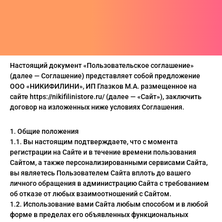
Пис
А
си
шки
ера
CLUB
анчмен
АТИВ
тюмы
ера
шоты
ен-Лаганн
ИВ
ки
шоты
олки
адан
сливы
Настоящий документ «Пользовательское соглашение»
(далее — Соглашение) представляет собой предложение
Джо
шки
олки
ты
ООО «НИКИФИЛИНИ», ИП Глазков М.А. размещенное на
сайте https://nikifilinistore.ru/ (далее — «Сайт»), заключить
хедоро
ера
ны
договор на изложенных ниже условиях Соглашения.
он Бол
шоты
ты
1. Общие положения
1.1. Вы настоящим подтверждаете, что с момента
гелион
олки
ны
регистрации на Сайте и в течение времени пользования
Сайтом, а также персонализированными сервисами Сайта,
ок, рассекающий демонов
и
вы являетесь Пользователем Сайта вплоть до вашего
личного обращения в администрацию Сайта с требованием
ой Бибоп
ты
об отказе от любых взаимоотношений с Сайтом.
1.2. Использование вами Сайта любым способом и в любой
ой учитель Онидзука
ны
форме в пределах его объявленных функциональных