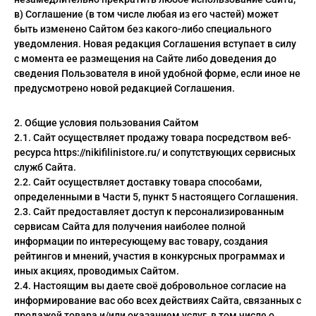
адь смерти
в) Соглашение (в том числе любая из его частей) может
быть изменено Сайтом без какого-либо специального
ер х Хантер
уведомления. Новая редакция Соглашения вступает в силу
с момента ее размещения на Сайте либо доведения до
т Фей
сведения Пользователя в иной удобной форме, если иное не
предусмотрено новой редакцией Соглашения.
синг
век-бензопила
2. Общие условия пользования Сайтом
2.1. Сайт осуществляет продажу товара посредством веб-
н Кинг
ресурса https://nikifilinistore.ru/ и сопутствующих сервисных
служб Сайта.
2.2. Сайт осуществляет доставку товара способами,
определенными в Части 5, пункт 5 настоящего Соглашения.
2.3. Сайт предоставляет доступ к персонализированным
сервисам Сайта для получения наиболее полной
информации по интересующему вас товару, создания
рейтингов и мнений, участия в конкурсных программах и
иных акциях, проводимых Сайтом.
2.4. Настоящим вы даете своё добровольное согласие на
информирование вас обо всех действиях Сайта, связанных с
продажей товара и/или оказанием услуг, в том числе о