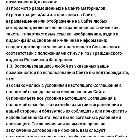
возможностей, включая:
ческая битва
а) просмотр размещенных на Сайте материалов;
б) регистрация и/или авторизация на Сайте;
Психо
в) размещение или отображение на Сайте любых
то
материалов, включая но не ограничиваясь такими как:
тексты, гипертекстовые ссылки, изображения, аудио и
геройская академия
видео- файлы, сведения и/или иная информация;
создает договор на условиях настоящего Соглашения в
соответствии с положениями ст.437 и 438 Гражданского
кодекса Российской Федерации.
: Автомата
1.3. Воспользовавшись любой из указанных выше
возможностей по использованию Сайта вы подтверждаете,
ятие уровня в одиночку
что:
а) ознакомились с условиями настоящего Соглашения в
еро
полном объеме до начала использования Сайта;
б) принимаете все условия настоящего Соглашения в
рай Чамплу
полном объеме без каких-либо изъятий и ограничений с
вашей стороны и обязуетесь их соблюдать или прекратить
ор-Мун
использование Сайта. Если вы не согласны с условиями
настоящего Соглашения или не имеете права на
ьной Алхимик
заключение договора на их основе, вам следует
незамедлительно прекратить любое использование Сайта;