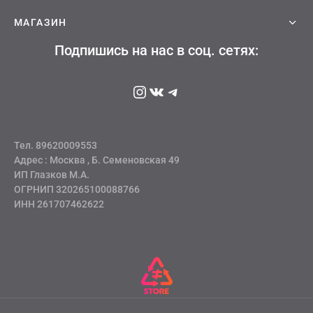
адь смерти
МАГАЗИН
ер х Хантер
Подпишись на нас в соц. сетях:
т Фей
Instagram
ВКонтакте
Telegram
синг
век-бензопила
Тел. 89620009553
н Кинг
Адрес : Москва , Б. Семеновская 49
ИП Глазков М.А.
ОГРНИП 320265100088766
ИНН 261707462622