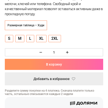
ческая битва
мелочи, ключей или телефона. Свободный крой и
качественный материал позволят оставаться активным даже в
Психо
прохладную погоду.
то
Размерная таблица – Худи
геройская академия
S
M
L
XL
2XL
: Автомата
ятие уровня в одиночку
В корзину
еро
Добавить в избранное
рай Чамплу
ор-Мун
Разделите сумму покупки на 4 платежа. Сначала платите только
часть, остальные списываются каждые 2 недели
ьной Алхимик