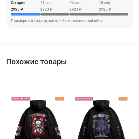
адь смерти
Сегодня
21 авг
04 сен
18 сен
2923 ₽
2923 ₽
2923 ₽
2923 ₽
ер х Хантер
Примерный график, может быть сервисный сбор
т Фей
синг
век-бензопила
Похожие товары
н Кинг
MAGIC BATTLE
-
25
%
MAGIC BATTLE
-
25
%