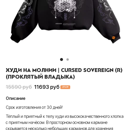
Пис
А
си
шки
ера
CLUB
анчмен
АТИВ
тюмы
ера
шоты
ен-Лаганн
ИВ
ки
шоты
олки
адан
сливы
Джо
шки
олки
ты
хедоро
ера
ны
ХУДИ НА МОЛНИИ | CURSED SOVEREIGN (R)
он Бол
шоты
ты
(ПРОКЛЯТЫЙ ВЛАДЫКА)
гелион
олки
ны
Первоначальная
Текущая
15590
руб
11693
руб
25
%
Off
цена
цена:
ок, рассекающий демонов
и
Описание
составляла
11693 руб
Срок изготовления от 30 дней!
ой Бибоп
ты
15590 руб
Тёплый и приятный к телу худи из высококачественного хлопка
ой учитель Онидзука
ны
с приятным начёсом. В просторном основном кармане
скрывается несколько небольших карманов для хранения