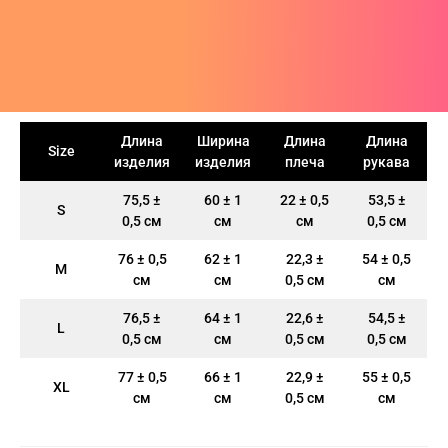
Пис
А
си
шки
ера
CLUB
анчмен
АТИВ
тюмы
ера
шоты
ен-Лаганн
ИВ
ки
шоты
олки
адан
сливы
Длина
Ширина
Длина
Длина
Size
изделия
изделия
плеча
рукава
Джо
шки
олки
ты
75,5 ±
60 ± 1
22 ± 0,5
53,5 ±
S
хедоро
ера
ны
0,5 см
см
см
0,5 см
он Бол
шоты
ты
76 ± 0,5
62 ± 1
22,3 ±
54 ± 0,5
M
см
см
0,5 см
см
гелион
олки
ны
76,5 ±
64 ± 1
22,6 ±
54,5 ±
L
ок, рассекающий демонов
и
0,5 см
см
0,5 см
0,5 см
ой Бибоп
ты
77 ± 0,5
66 ± 1
22,9 ±
55 ± 0,5
XL
см
см
0,5 см
см
ой учитель Онидзука
ны