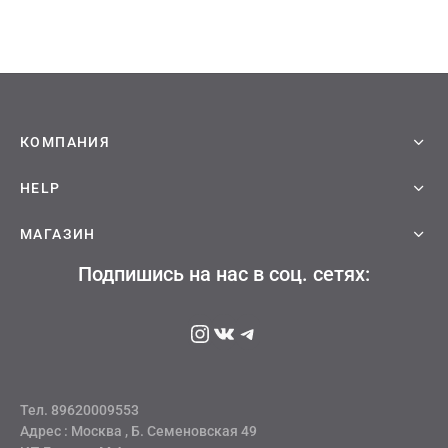
ческая битва
Психо
то
геройская академия
КОМПАНИЯ
HELP
: Автомата
МАГАЗИН
ятие уровня в одиночку
Подпишись на нас в соц. сетях:
еро
Instagram
ВКонтакте
Telegram
рай Чамплу
ор-Мун
Тел. 89620009553
ьной Алхимик
Адрес : Москва , Б. Семеновская 49