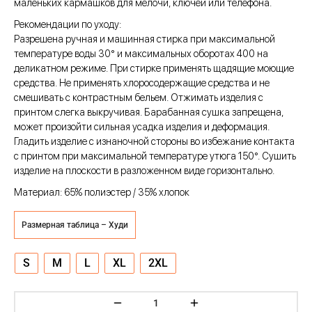
маленьких кармашков для мелочи, ключей или телефона.
ческая битва
Рекомендации по уходу:
Психо
Разрешена ручная и машинная стирка при максимальной
температуре воды 30° и максимальных оборотах 400 на
то
деликатном режиме. При стирке применять щадящие моющие
средства. Не применять хлоросодержащие средства и не
геройская академия
смешивать с контрастным бельем. Отжимать изделия с
принтом слегка выкручивая. Барабанная сушка запрещена,
может произойти сильная усадка изделия и деформация.
Гладить изделие с изнаночной стороны во избежание контакта
: Автомата
с принтом при максимальной температуре утюга 150°. Сушить
изделие на плоскости в разложенном виде горизонтально.
ятие уровня в одиночку
Материал: 65% полиэстер / 35% хлопок
еро
Размерная таблица – Худи
рай Чамплу
ор-Мун
S
M
L
XL
2XL
ьной Алхимик