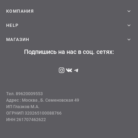
выбрать
на
на
странице
странице
КОМПАНИЯ
товара.
товара.
HELP
МАГАЗИН
Подпишись на нас в соц. сетях:
Instagram
ВКонтакте
Telegram
Тел. 89620009553
Адрес : Москва , Б. Семеновская 49
ИП Глазков М.А.
ОГРНИП 320265100088766
ИНН 261707462622