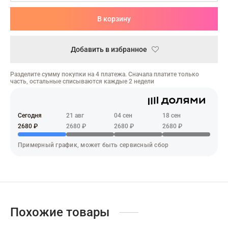
адь смерти
В корзину
ер х Хантер
т Фей
Добавить в избранное
синг
Разделите сумму покупки на 4 платежа. Сначала платите только
часть, остальные списываются каждые 2 недели
век-бензопила
н Кинг
Сегодня
21 авг
04 сен
18 сен
2680 ₽
2680 ₽
2680 ₽
2680 ₽
Примерный график, может быть сервисный сбор
Похожие товары