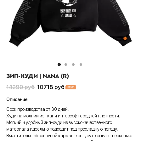
Пис
А
си
шки
ера
CLUB
анчмен
АТИВ
тюмы
ера
шоты
ен-Лаганн
ИВ
ки
шоты
олки
адан
сливы
Джо
шки
олки
ты
хедоро
ера
ны
ЗИП-ХУДИ | NANA (R)
он Бол
шоты
ты
Первоначальная
Текущая
14290
руб
10718
руб
25
%
Off
гелион
олки
ны
цена
цена:
Описание
составляла
10718 руб
ок, рассекающий демонов
и
Срок производства от 30 дней.
14290 руб
Худи на молнии из ткани интерсофт средней плотности.
ой Бибоп
ты
Мягкий и удобный зип-худи из высококачественного
материала идеально подходит под прохладную погоду.
ой учитель Онидзука
ны
Вместительный основной карман-кенгуру скрывает несколько