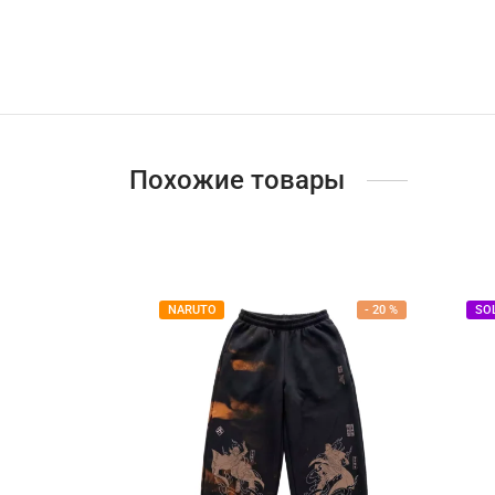
Похожие товары
NARUTO
-
20
%
SO