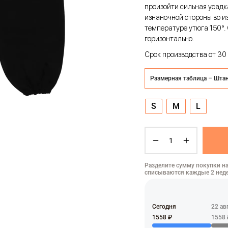
произойти сильная усадк
изнаночной стороны во 
температуре утюга 150°.
горизонтально.
Срок производства от 30 
Размерная таблица – Шт
S
M
L
Разделите сумму покупки на
списываются каждые 2 нед
Сегодня
22 ав
1558 ₽
1558 