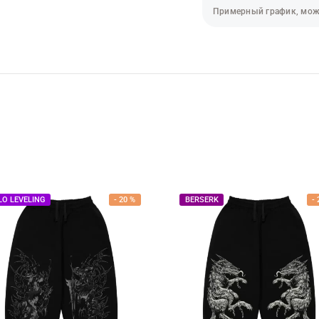
Примерный график, мож
LO LEVELING
-
20
%
BERSERK
-