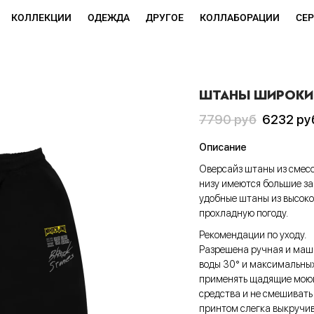
КОЛЛЕКЦИИ
ОДЕЖДА
ДРУГОЕ
КОЛЛАБОРАЦИИ
СЕ
ШТАНЫ ШИРОКИЕ 
Первоначальная
Текущая
7790
руб
6232
ру
цена
цена:
Описание
составляла
6232 руб
Оверсайз штаны из смесо
7790 руб
низу имеются большие за
удобные штаны из высоко
прохладную погоду.
Рекомендации по уходу.
Разрешена ручная и маш
воды 30° и максимальных
применять щадящие моющ
средства и не смешивать
принтом слегка выкручи