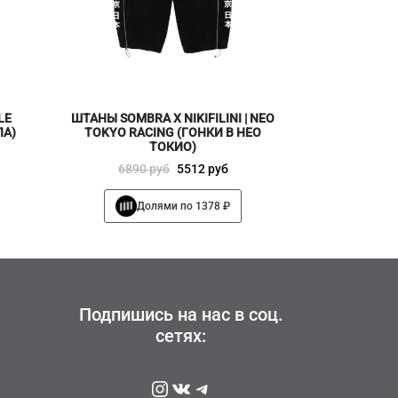
LE
ШТАНЫ SOMBRA X NIKIFILINI | NEO
ЛА)
TOKYO RACING (ГОНКИ В НЕО
ТОКИО)
Первоначальная
Текущая
6890
руб
5512
руб
цена
цена:
Этот
Долями по 1378 ₽
составляла
5512 руб
товар
6890 руб
имеет
несколько
вариаций.
Опции
можно
Подпишись на нас в соц.
выбрать
сетях:
на
странице
Instagram
ВКонтакте
Telegram
товара.