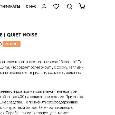
РТИФИКАТЫ
О НАС
| QUIET NOISE
б
20
%
Off
вого хлопкового полотна с начесом “барашек”. По
щипы, что создает более округлую форму. Теплые и
качественного материала идеально подходят под
инная стирка при максимальной температуре
 оборотах 400 на деликатном режиме. При стирке
ие средства. Не применять хлоросодержащие
 с контрастным бельем. Отжимать изделия с
вая. Барабанная сушка запрещена, может