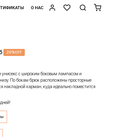
РТИФИКАТЫ
О НАС
б
20
%
Off
 унисекс с широким боковым лампасом и
низу. По бокам брюк расположены просторные
я накладной карман, куда идеально поместится
дней!
ны