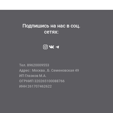
8390 руб
имеет
несколько
вариаций.
Опции
можно
Подпишись на нас в соц.
выбрать
сетях:
на
странице
Instagram
ВКонтакте
Telegram
товара.
Тел. 89620009553
Адрес : Москва , Б. Семеновская 49
ИП Глазков М.А.
ОГРНИП 320265100088766
ИНН 261707462622