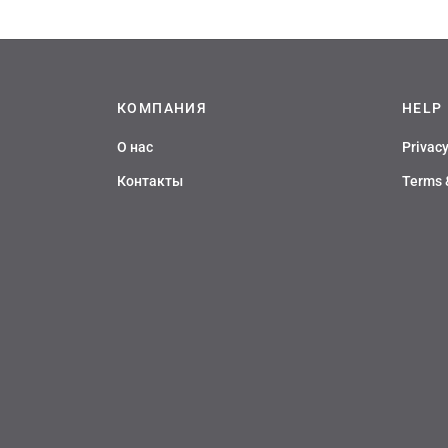
7634 руб
имеет
несколько
вариаций.
Опции
можно
КОМПАНИЯ
HELP
выбрать
на
О нас
Privacy
странице
товара.
Контакты
Terms 