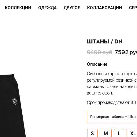
КОЛЛЕКЦИИ
ОДЕЖДА
ДРУГОЕ
КОЛЛАБОРАЦИИ
СЕ
ШТАНЫ / DN
Первоначальная
Текущая
9490
руб
7592
ру
цена
цена:
Описание
составляла
7592 руб
Свободные прямые брюки
9490 руб
регулируемой резинкой с
карманы. Сзади находитс
ваш телефон.
Срок производства от 30 
Размерная таблица – Шта
S
M
L
XL