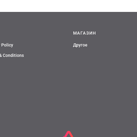
9490 руб
имеет
9490 руб
имеет
несколько
несколько
вариаций.
вариаций.
Опции
Опции
можно
можно
МАГАЗИН
выбрать
выбрать
на
на
 Policy
Другое
странице
странице
товара.
товара.
& Conditions