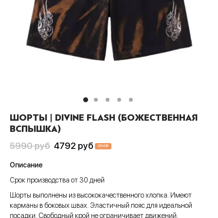
Пис
А
си
шки
ера
CLUB
анчмен
АТИВ
тюмы
ера
шоты
ен-Лаганн
ИВ
ки
шоты
олки
адан
сливы
Джо
шки
олки
ты
хедоро
ера
ны
ШОРТЫ | DIVINE FLASH (БОЖЕСТВЕННАЯ
он Бол
шоты
ты
ВСПЫШКА)
гелион
олки
ны
Первоначальная
Текущая
5990
руб
4792
руб
20
%
Off
цена
цена:
ок, рассекающий демонов
и
Описание
составляла
4792 руб
Срок производства от 30 дней
ой Бибоп
ты
5990 руб
Шорты выполнены из высококачественного хлопка. Имеют
ой учитель Онидзука
ны
карманы в боковых швах. Эластичный пояс для идеальной
посадки. Свободный крой не ограничивает движений.