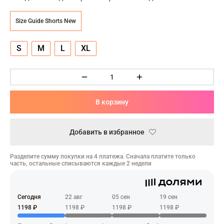
ческая битва
Size Guide Shorts New
Психо
то
S
M
L
XL
геройская академия
В корзину
: Автомата
ятие уровня в одиночку
Добавить в избранное
еро
Разделите сумму покупки на 4 платежа. Сначала платите только
часть, остальные списываются каждые 2 недели
рай Чамплу
ор-Мун
Сегодня
22 авг
05 сен
19 сен
ьной Алхимик
1198 ₽
1198 ₽
1198 ₽
1198 ₽