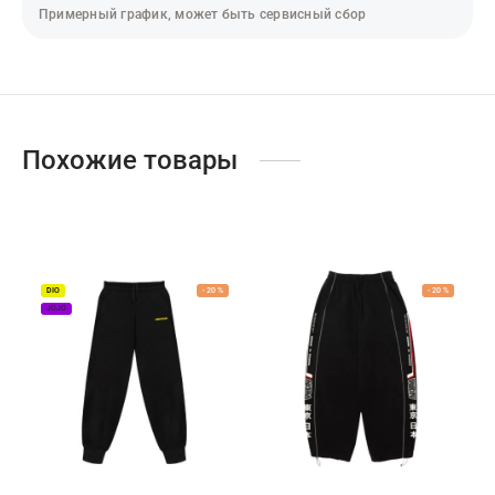
адь смерти
Примерный график, может быть сервисный сбор
ер х Хантер
т Фей
синг
Похожие товары
век-бензопила
н Кинг
DIO
-
20
%
-
20
%
JOJO