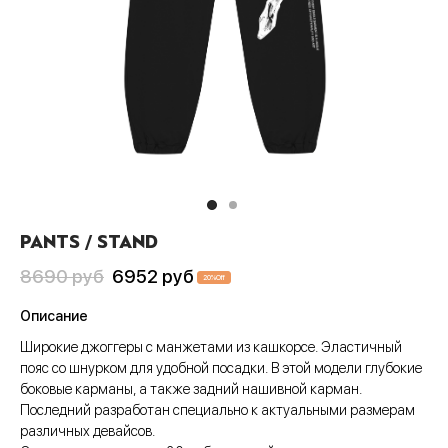
Пис
А
си
шки
ера
CLUB
анчмен
АТИВ
тюмы
ера
шоты
ен-Лаганн
ИВ
ки
шоты
олки
адан
сливы
Джо
шки
олки
ты
хедоро
ера
ны
PANTS / STAND
он Бол
шоты
ты
Первоначальная
Текущая
8690
руб
6952
руб
20
%
Off
гелион
олки
ны
цена
цена:
Описание
составляла
6952 руб
ок, рассекающий демонов
и
Широкие джоггеры с манжетами из кашкорсе. Эластичный
8690 руб
пояс со шнурком для удобной посадки. В этой модели глубокие
ой Бибоп
ты
боковые карманы, а также задний нашивной карман.
Последний разработан специально к актуальными размерам
ой учитель Онидзука
ны
различных девайсов.