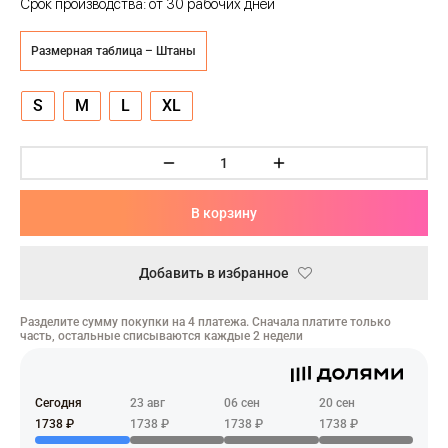
Срок производства: от 30 рабочих дней
ческая битва
Психо
Размерная таблица – Штаны
то
S
M
L
XL
геройская академия
: Автомата
В корзину
ятие уровня в одиночку
Добавить в избранное
еро
Разделите сумму покупки на 4 платежа. Сначала платите только
рай Чамплу
часть, остальные списываются каждые 2 недели
ор-Мун
Сегодня
23 авг
06 сен
20 сен
ьной Алхимик
1738 ₽
1738 ₽
1738 ₽
1738 ₽