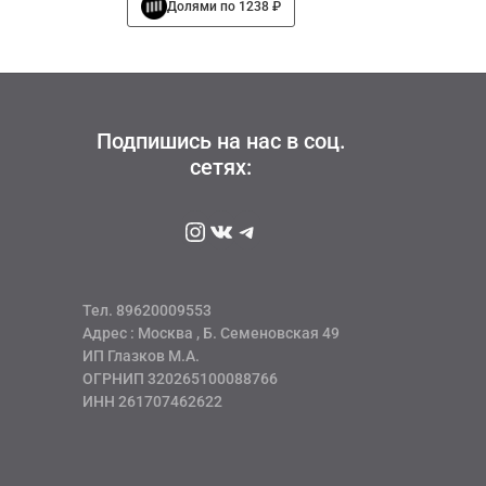
Долями по 1238 ₽
составляла
4952 руб
товар
6190 руб
имеет
несколько
вариаций.
Опции
можно
Подпишись на нас в соц.
выбрать
сетях:
на
странице
Instagram
ВКонтакте
Telegram
товара.
Тел. 89620009553
Адрес : Москва , Б. Семеновская 49
ИП Глазков М.А.
ОГРНИП 320265100088766
ИНН 261707462622