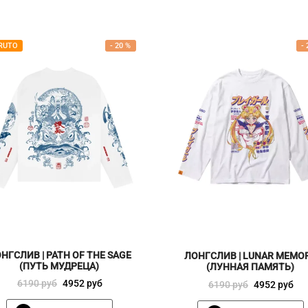
RUTO
-
20
%
-
НГСЛИВ | PATH OF THE SAGE
ЛОНГСЛИВ | LUNAR MEMO
(ПУТЬ МУДРЕЦА)
(ЛУННАЯ ПАМЯТЬ)
Первоначальная
Текущая
6190
руб
4952
руб
Первоначальная
Текущая
6190
руб
4952
руб
цена
цена:
цена
цена:
Этот
Этот