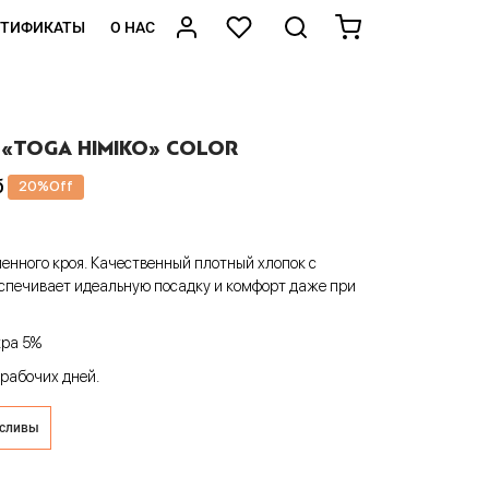
РТИФИКАТЫ
О НАС
 «TOGA HIMIKO» COLOR
б
20
%
Off
менного кроя. Качественный плотный хлопок с
спечивает идеальную посадку и комфорт даже при
кра 5%
 рабочих дней.
гсливы