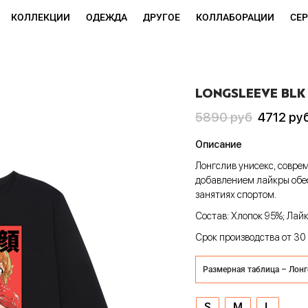
КОЛЛЕКЦИИ
ОДЕЖДА
ДРУГОЕ
КОЛЛАБОРАЦИИ
СЕ
LONGSLEEVE BLK
Первоначальная
Текущая
5890
руб
4712
ру
цена
цена:
Описание
составляла
4712 руб
Лонгслив унисекс, совре
5890 руб
добавлением лайкры обе
занятиях спортом.
Состав: Хлопок 95%; Лай
Срок производства от 30
Размерная таблица – Лон
S
M
L