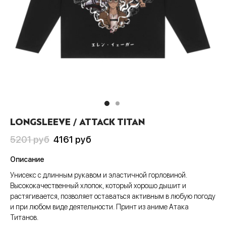
Пис
А
си
шки
ера
CLUB
анчмен
АТИВ
тюмы
ера
шоты
ен-Лаганн
ИВ
ки
шоты
олки
адан
сливы
Джо
шки
олки
ты
хедоро
ера
ны
LONGSLEEVE / ATTACK TITAN
он Бол
шоты
ты
Первоначальная
Текущая
5201
руб
4161
руб
гелион
олки
ны
цена
цена:
Описание
составляла
4161 руб
ок, рассекающий демонов
и
Унисекс с длинным рукавом и эластичной горловиной.
5201 руб
Высококачественный хлопок, который хорошо дышит и
ой Бибоп
ты
растягивается, позволяет оставаться активным в любую погоду
и при любом виде деятельности. Принт из аниме Атака
ой учитель Онидзука
ны
Титанов.