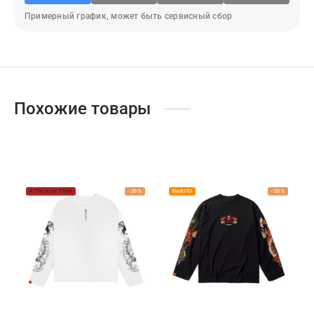
адь смерти
Примерный график, может быть сервисный сбор
ер х Хантер
т Фей
синг
Похожие товары
век-бензопила
н Кинг
ATTACK ON TITAN
-
20
%
NARUTO
-
20
%