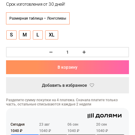
ческая битва
Срок изготовления от 30 дней!
Психо
Размерная таблица – Лонгсливы
то
S
M
L
XL
геройская академия
: Автомата
В корзину
ятие уровня в одиночку
Добавить в избранное
еро
рай Чамплу
Разделите сумму покупки на 4 платежа. Сначала платите только
часть, остальные списываются каждые 2 недели
ор-Мун
ьной Алхимик
Сегодня
23 авг
06 сен
20 сен
1040 ₽
1040 ₽
1040 ₽
1040 ₽