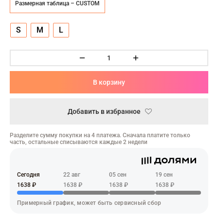
ческая битва
Размерная таблица – CUSTOM
Психо
S
M
L
то
геройская академия
В корзину
: Автомата
Добавить в избранное
ятие уровня в одиночку
Разделите сумму покупки на 4 платежа. Сначала платите только
еро
часть, остальные списываются каждые 2 недели
рай Чамплу
Сегодня
22 авг
05 сен
19 сен
ор-Мун
1638 ₽
1638 ₽
1638 ₽
1638 ₽
ьной Алхимик
Примерный график, может быть сервисный сбор