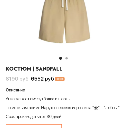
Пис
А
си
шки
ера
CLUB
анчмен
АТИВ
тюмы
ера
шоты
ен-Лаганн
ИВ
ки
шоты
олки
адан
сливы
Джо
шки
олки
ты
хедоро
ера
ны
КОСТЮМ | SANDFALL
он Бол
шоты
ты
Первоначальная
Текущая
8190
руб
6552
руб
20
%
Off
гелион
олки
ны
цена
цена:
Описание
составляла
6552 руб
ок, рассекающий демонов
и
Унисекс костюм: футболка и шорты
8190 руб
ой Бибоп
ты
По мотивам аниме Наруто, перевод иероглифа “爱” – “любовь”
Срок производства от 30 дней!
ой учитель Онидзука
ны