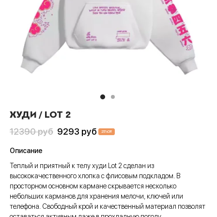
Пис
А
си
шки
ера
CLUB
анчмен
АТИВ
тюмы
ера
шоты
ен-Лаганн
ИВ
ки
шоты
олки
адан
сливы
Джо
шки
олки
ты
хедоро
ера
ны
ХУДИ / LOT 2
он Бол
шоты
ты
Первоначальная
Текущая
12390
руб
9293
руб
25
%
Off
цена
цена:
гелион
олки
ны
Описание
составляла
9293 руб
ок, рассекающий демонов
и
Теплый и приятный к телу худи Lot 2 сделан из
12390 руб
высококачественного хлопка с флисовым подкладом. В
ой Бибоп
ты
просторном основном кармане скрывается несколько
небольших карманов для хранения мелочи, ключей или
ой учитель Онидзука
ны
телефона. Свободный крой и качественный материал позволят
оставаться активным даже в прохладную погоду.