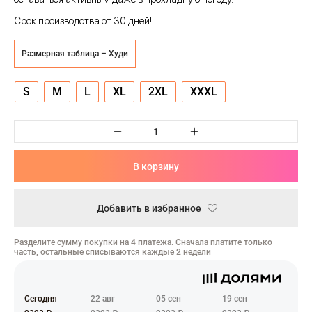
ческая битва
Срок производства от 30 дней!
Психо
Размерная таблица – Худи
то
S
M
L
XL
2XL
XXXL
геройская академия
: Автомата
В корзину
ятие уровня в одиночку
еро
Добавить в избранное
рай Чамплу
Разделите сумму покупки на 4 платежа. Сначала платите только
часть, остальные списываются каждые 2 недели
ор-Мун
ьной Алхимик
Сегодня
22 авг
05 сен
19 сен