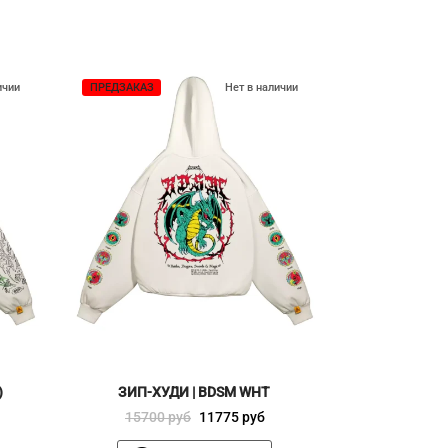
ичии
ПРЕДЗАКАЗ
Нет в наличии
)
ЗИП-ХУДИ | BDSM WHT
Первоначальная
Текущая
15700
руб
11775
руб
цена
цена: