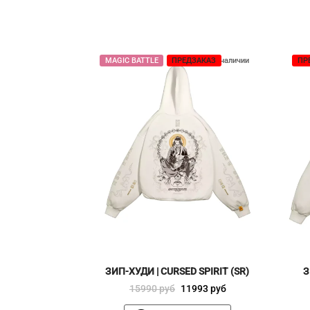
MAGIC BATTLE
ПРЕДЗАКАЗ
Нет в наличии
ПР
ЗИП-ХУДИ | CURSED SPIRIT (SR)
З
Первоначальная
Текущая
15990
руб
11993
руб
цена
цена: