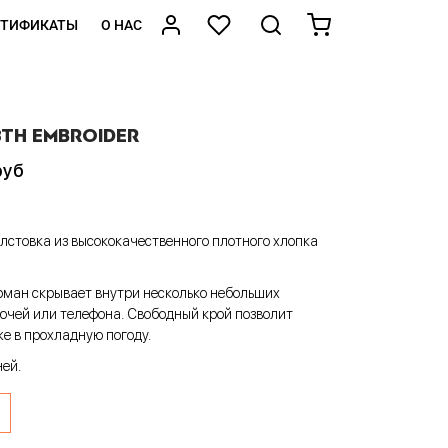
РТИФИКАТЫ
О НАС
8TH EMBROIDER
руб
олстовка из высококачественного плотного хлопка
рман скрывает внутри несколько небольших
ючей или телефона. Свободный крой позволит
е в прохладную погоду.
ней.