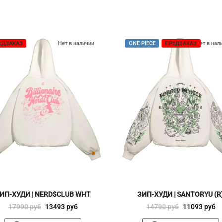
ЕДЗАКАЗ
Нет в наличии
ONE PIECE
ПРЕДЗАКАЗ
Нет в нал
ИП-ХУДИ | NERD$CLUB WHT
ЗИП-ХУДИ | SANTORYU (R
Первоначальная
Текущая
Первоначальная
Текущая
17990
руб
13493
руб
14790
руб
11093
руб
цена
цена:
цена
цена: