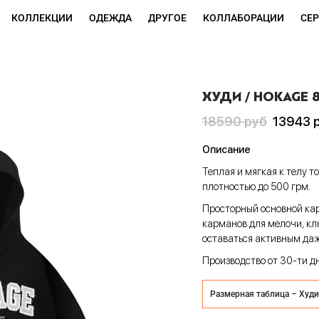
КОЛЛЕКЦИИ
ОДЕЖДА
ДРУГОЕ
КОЛЛАБОРАЦИИ
СЕ
ХУДИ / HOKAGE 
Первоначальная
Текущая
18590
руб
13943
цена
цена:
Описание
составляла
13943 руб
Теплая и мягкая к телу т
18590 руб
плотностью до 500 грм.
Просторный основной ка
карманов для мелочи, кл
оставаться активным даж
Производство от 30-ти д
Размерная таблица – Худи