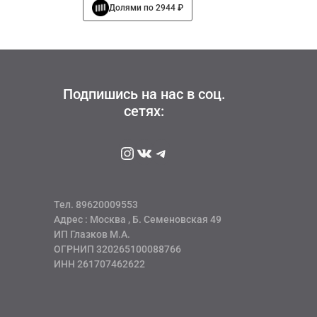
Этот
Долями по 2944 ₽
составляла
11775 руб
товар
15700 руб
имеет
несколько
вариаций.
Опции
можно
Подпишись на нас в соц.
выбрать
сетях:
на
странице
Instagram
ВКонтакте
Telegram
товара.
Тел. 89620009553
Адрес : Москва , Б. Семеновская 49
ИП Глазков М.А.
ОГРНИП 320265100088766
ИНН 261707462622