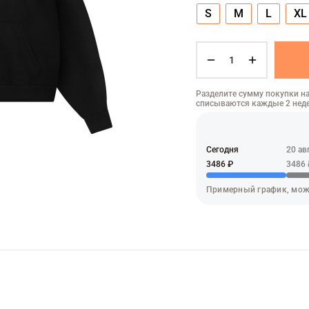
S
M
L
XL
Разделите сумму покупки на
списываются каждые 2 нед
Сегодня
20 ав
3486 ₽
3486 
Примерный график, мож