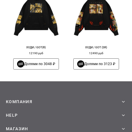
ХУДИ / GOT(R)
ХУДИ / GOT (SR)
12190
руб
12490
руб
Этот
Этот
Долями по 3048 ₽
Долями по 3123 ₽
товар
товар
имеет
имеет
несколько
несколько
вариаций.
вариаций.
Опции
Опции
можно
можно
выбрать
выбрать
на
на
странице
странице
КОМПАНИЯ
товара.
товара.
HELP
МАГАЗИН