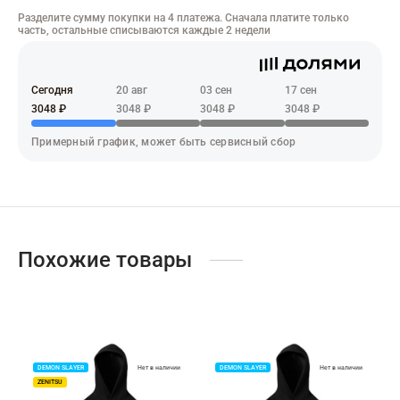
адь смерти
Разделите сумму покупки на 4 платежа. Сначала платите только
часть, остальные списываются каждые 2 недели
ер х Хантер
т Фей
Сегодня
20 авг
03 сен
17 сен
3048 ₽
3048 ₽
3048 ₽
3048 ₽
синг
Примерный график, может быть сервисный сбор
век-бензопила
н Кинг
Похожие товары
DEMON SLAYER
Нет в наличии
DEMON SLAYER
Нет в наличии
ZENITSU