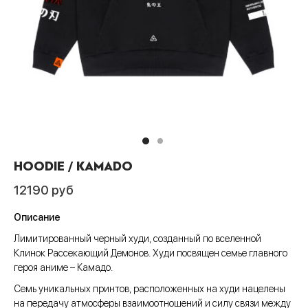
Пис
А
си
шки
ера
CLUB
анчмен
АТИВ
тюмы
ера
шоты
ен-Лаганн
ИВ
ки
шоты
олки
адан
сливы
Джо
шки
олки
ты
хедоро
ера
ны
HOODIE / KAMADO
он Бол
шоты
ты
12190
руб
гелион
олки
ны
Описание
ок, рассекающий демонов
и
Лимитированный черный худи, созданный по вселенной
Клинок Рассекающий Демонов. Худи посвящен семье главного
ой Бибоп
ты
героя аниме – Камадо.
ой учитель Онидзука
ны
Семь уникальных принтов, расположенных на худи нацелены
на передачу атмосферы взаимоотношений и силу связи между