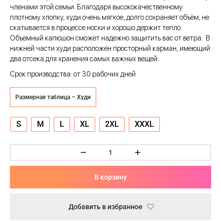
ческая битва
членами этой семьи. Благодаря высококачественному
плотному хлопку, худи очень мягкое, долго сохраняет объём, не
Психо
скатывается в процессе носки и хорошо держит тепло.
Объемный капюшон сможет надежно защитить вас от ветра.
В
то
нижней части худи расположен просторный карман, имеющий
два отсека для хранения самых важных вещей.
геройская академия
Срок производства: от 30 рабочих дней
Размерная таблица – Худи
: Автомата
S
M
L
XL
2XL
XXXL
ятие уровня в одиночку
еро
рай Чамплу
В корзину
ор-Мун
ьной Алхимик
Добавить в избранное