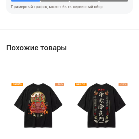
адь смерти
Примерный график, может быть сервисный сбор
ер х Хантер
т Фей
синг
Похожие товары
век-бензопила
н Кинг
NARUTO
-
20
%
NARUTO
-
20
%