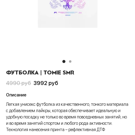
Пис
А
си
шки
ера
CLUB
анчмен
АТИВ
тюмы
ера
шоты
ен-Лаганн
ИВ
ки
шоты
олки
адан
сливы
Джо
шки
олки
ты
хедоро
ера
ны
ФУТБОЛКА | TOMIE SMR
он Бол
шоты
ты
Первоначальная
Текущая
4990
руб
3992
руб
гелион
олки
ны
цена
цена:
Описание
составляла
3992 руб
ок, рассекающий демонов
и
Легкая унисекс футболка из качественного, тонкого материала
4990 руб
с добавлением лайкры, которая обеспечивает идеальную и
ой Бибоп
ты
удобную посадку не только во время повседневных занятий, но
и во время занятий спортом и любого рода активности.
ой учитель Онидзука
ны
Технология нанесения принта – рефлективная ДТФ