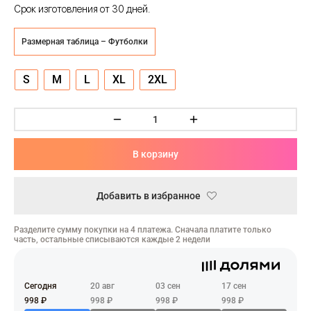
ческая битва
Срок изготовления от 30 дней.
Психо
Размерная таблица – Футболки
то
S
M
L
XL
2XL
геройская академия
: Автомата
В корзину
ятие уровня в одиночку
Добавить в избранное
еро
Разделите сумму покупки на 4 платежа. Сначала платите только
рай Чамплу
часть, остальные списываются каждые 2 недели
ор-Мун
Сегодня
20 авг
03 сен
17 сен
ьной Алхимик
998 ₽
998 ₽
998 ₽
998 ₽