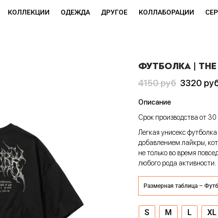
КОЛЛЕКЦИИ
ОДЕЖДА
ДРУГОЕ
КОЛЛАБОРАЦИИ
СЕ
ФУТБОЛКА | THE
Первоначальная
Текущая
4150
руб
3320
ру
цена
цена:
Описание
составляла
3320 руб
Срок производства от 30 
4150 руб
Легкая унисекс футболка 
добавлением лайкры, кот
не только во время повсе
любого рода активности.
Размерная таблица – Фут
S
M
L
XL