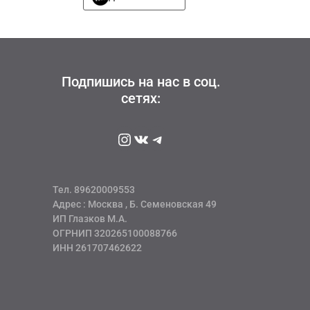
составляла
3320 руб
товар
4150 руб
имеет
несколько
вариаций.
Опции
можно
Подпишись на нас в соц.
выбрать
сетях:
на
странице
Instagram
ВКонтакте
Telegram
товара.
Тел. 89620009553
Адрес : Москва , Б. Семеновская 49
ИП Глазков М.А.
ОГРНИП 320265100088766
ИНН 261707462622