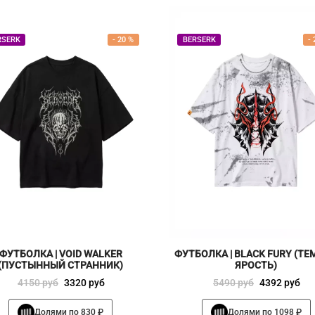
RSERK
-
20
%
BERSERK
-
ФУТБОЛКА | VOID WALKER
ФУТБОЛКА | BLACK FURY (ТЕ
(ПУСТЫННЫЙ СТРАННИК)
ЯРОСТЬ)
Первоначальная
Текущая
Первоначальная
Текущая
4150
руб
3320
руб
5490
руб
4392
руб
цена
цена:
цена
цена:
Этот
Этот
Долями по 830 ₽
Долями по 1098 ₽