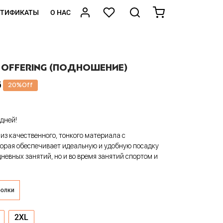
РТИФИКАТЫ
О НАС
 OFFERING (ПОДНОШЕНИЕ)
б
20
%
Off
дней!
из качественного, тонкого материала с
орая обеспечивает идеальную и удобную посадку
дневных занятий, но и во время занятий спортом и
болки
2XL