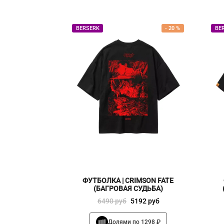
BERSERK
-
20
%
BE
ФУТБОЛКА | CRIMSON FATE
(БАГРОВАЯ СУДЬБА)
Первоначальная
Текущая
6490
руб
5192
руб
цена
цена:
Этот
Долями по 1298 ₽