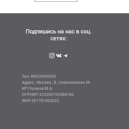
4150 руб
имеет
несколько
вариаций.
Опции
можно
Подпишись на нас в соц.
выбрать
сетях:
на
странице
Instagram
ВКонтакте
Telegram
товара.
Тел. 89620009553
Адрес : Москва , Б. Семеновская 49
ИП Глазков М.А.
ОГРНИП 320265100088766
ИНН 261707462622