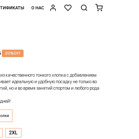
РТИФИКАТЫ
О НАС
б
20
%
Off
 из качественного тонкого хлопка с добавлением
ивает идеальную и удобную посадку не только во
ий, но и во время занятий спортом и любого рода
дней!
болки
2XL