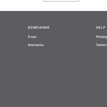
4150 руб
имеет
несколько
вариаций.
Опции
можно
КОМПАНИЯ
HELP
выбрать
на
О нас
Privacy
странице
товара.
Контакты
Terms 