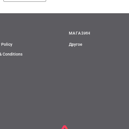
4150 руб
имеет
4150 руб
имеет
несколько
несколько
вариаций.
вариаций.
Опции
Опции
можно
можно
выбрать
МАГАЗИН
выбрать
на
на
странице
 Policy
Другое
странице
товара.
товара.
& Conditions