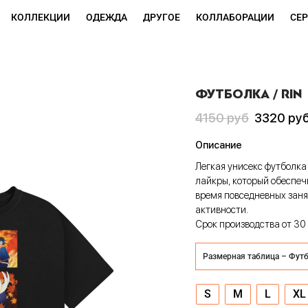
КОЛЛЕКЦИИ
ОДЕЖДА
ДРУГОЕ
КОЛЛАБОРАЦИИ
СЕ
ФУТБОЛКА / RIN
Первоначальная
Текущая
4150
руб
3320
ру
цена
цена:
Описание
составляла
3320 руб
Легкая унисекс футболка
4150 руб
лайкры, который обеспеч
время повседневных занят
активности.
Срок производства от 30 
Размерная таблица – Фут
S
M
L
XL