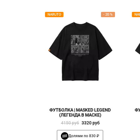
NARUTO
-
20
%
NA
ФУТБОЛКА | MASKED LEGEND
ФУ
(ЛЕГЕНДА В МАСКЕ)
Первоначальная
Текущая
4150
руб
3320
руб
цена
цена:
Этот
Долями по 830 ₽
составляла
3320 руб
товар