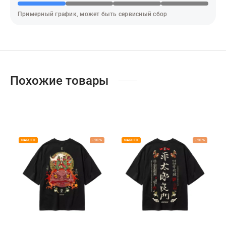
адь смерти
Примерный график, может быть сервисный сбор
ер х Хантер
т Фей
синг
Похожие товары
век-бензопила
н Кинг
NARUTO
-
20
%
NARUTO
-
20
%