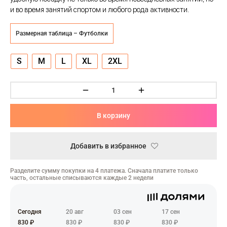
ческая битва
и во время занятий спортом и любого рода активности.
Психо
Размерная таблица – Футболки
то
S
M
L
XL
2XL
геройская академия
: Автомата
В корзину
ятие уровня в одиночку
Добавить в избранное
еро
рай Чамплу
Разделите сумму покупки на 4 платежа. Сначала платите только
часть, остальные списываются каждые 2 недели
ор-Мун
ьной Алхимик
Сегодня
20 авг
03 сен
17 сен
830 ₽
830 ₽
830 ₽
830 ₽