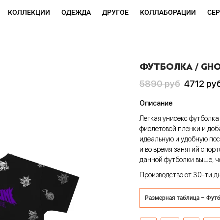
КОЛЛЕКЦИИ
ОДЕЖДА
ДРУГОЕ
КОЛЛАБОРАЦИИ
СЕ
ФУТБОЛКА / GH
Первоначальная
Текущая
5890
руб
4712
ру
цена
цена:
Описание
составляла
4712 руб
Легкая унисекс футболк
5890 руб
фиолетовой пленки и доб
идеальную и удобную поса
и во время занятий спорт
данной футболки выше, ч
Производство от 30-ти д
Размерная таблица – Фут