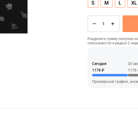
S
M
L
XL
Разделите сумму покупки на
списываются каждые 2 нед
Сегодня
20 ав
1178 ₽
1178 
Примерный график, мож