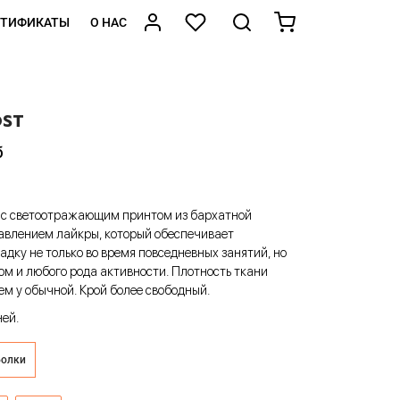
РТИФИКАТЫ
О НАС
OST
б
а с светоотражающим принтом из бархатной
авлением лайкры, который обеспечивает
дку не только во время повседневных занятий, но
ом и любого рода активности. Плотность ткани
ем у обычной. Крой более свободный.
ней.
болки