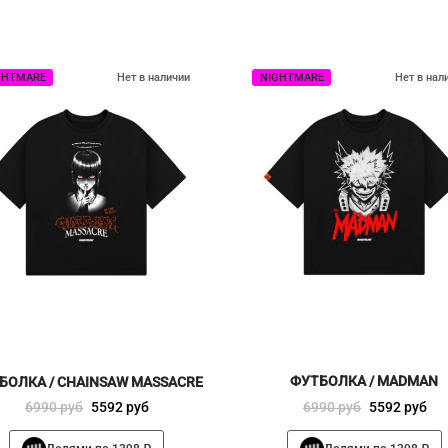
GHTMARE
Нет в наличии
NIGHTMARE
Нет в нал
ФУТБОЛКА / MADMAN
БОЛКА / CHAINSAW MASSACRE
Первоначальная
Текущая
Первоначальная
Текущая
6990
руб
5592
руб
6990
руб
5592
руб
цена
цена:
цена
цена:
Этот
Этот