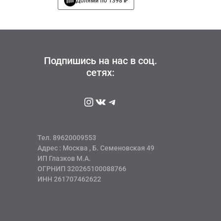
Долями по 1398 ₽
составляла
5592 руб
товар
6990 руб
имеет
несколько
вариаций.
Опции
можно
Подпишись на нас в соц.
выбрать
сетях:
на
странице
Instagram
ВКонтакте
Telegram
товара.
Тел. 89620009553
Адрес : Москва , Б. Семеновская 49
ИП Глазков М.А.
ОГРНИП 320265100088766
ИНН 261707462622