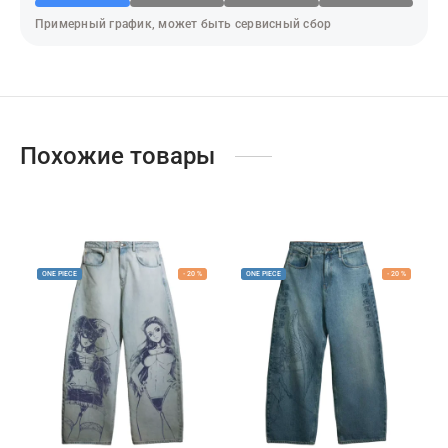
адь смерти
Примерный график, может быть сервисный сбор
ер х Хантер
т Фей
синг
Похожие товары
век-бензопила
н Кинг
ONE PIECE
-
20
%
ONE PIECE
-
20
%