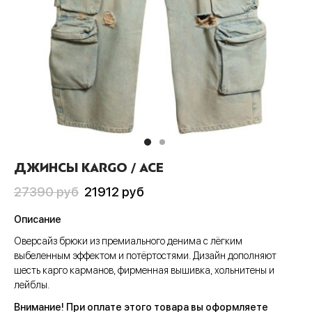
Пис
А
си
шки
ера
CLUB
анчмен
АТИВ
тюмы
ера
шоты
ен-Лаганн
ИВ
ки
шоты
олки
адан
сливы
Джо
шки
олки
ты
хедоро
ера
ны
ДЖИНСЫ KARGO / ACE
он Бол
шоты
ты
Первоначальная
Текущая
27390
руб
21912
руб
гелион
олки
ны
цена
цена:
Описание
составляла
21912 руб
ок, рассекающий демонов
и
Оверсайз брюки из премиального денима с лёгким
27390 руб
выбеленным эффектом и потëртостями. Дизайн дополняют
ой Бибоп
ты
шесть карго карманов, фирменная вышивка, хольнитены и
лейблы.
ой учитель Онидзука
ны
Внимание! При оплате этого товара вы оформляете