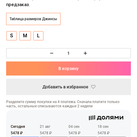
ческая битва
предзаказ.
Психо
Таблица размеров Джинсы
то
S
M
L
геройская академия
: Автомата
В корзину
ятие уровня в одиночку
Добавить в избранное
еро
рай Чамплу
Разделите сумму покупки на 4 платежа. Сначала платите только
часть, остальные списываются каждые 2 недели
ор-Мун
ьной Алхимик
Сегодня
21 авг
04 сен
18 сен
5478 ₽
5478 ₽
5478 ₽
5478 ₽