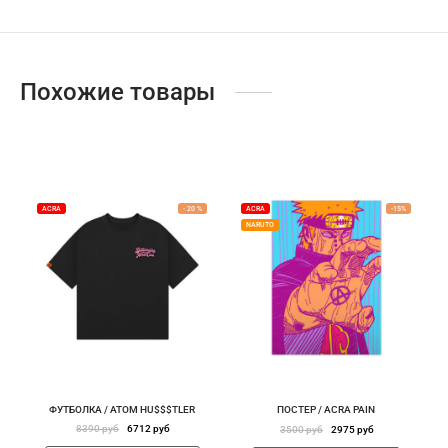
адь смерти
ер х Хантер
Похожие товары
т Фей
синг
век-бензопила
н Кинг
ACRA
-
20
%
ACRA
-
15
%
NARUTO
ФУТБОЛКА / ATOM HU$$$TLER
ПОСТЕР / ACRA PAIN
Первоначальная
Текущая
Первоначальная
Текущая
8390
руб
6712
руб
3500
руб
2975
руб