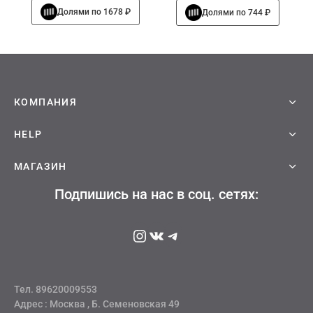
цена
цена:
Этот
цена
цена:
Долями по 1678 ₽
Долями по 744 ₽
товар
составляла
6712 руб
составляла
2975 руб
имеет
несколько
8390 руб
3500 руб
вариаций.
Опции
можно
выбрать
на
странице
КОМПАНИЯ
товара.
HELP
МАГАЗИН
Подпишись на нас в соц. сетях:
Instagram
ВКонтакте
Telegram
Тел. 89620009553
Адрес : Москва , Б. Семеновская 49