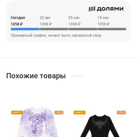
адь смерти
ер х Хантер
Сегодня
22 авг
05 сен
19 сен
1058 ₽
1058 ₽
1058 ₽
1058 ₽
т Фей
Примерный график, может быть сервисный сбор
синг
век-бензопила
н Кинг
Похожие товары
NARUTO
-
20
%
NARUTO
-
20
%