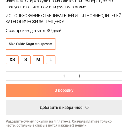
изделием. Стирка худи производится при температуре 30
ческая битва
градусов в деликатном или ручном режиме.
Психо
ИСПОЛЬЗОВАНИЕ ОТБЕЛИВАТЕЛЕЙ И ПЯТНОВЫВОДИТЕЛЕЙ
КАТЕГОРИЧЕСКИ ЗАПРЕЩЕНО!
то
Срок производства от 30 дней.
геройская академия
Size Guide Боди с вырезом
XS
S
M
L
: Автомата
ятие уровня в одиночку
еро
В корзину
рай Чамплу
ор-Мун
Добавить в избранное
ьной Алхимик
Разделите сумму покупки на 4 платежа. Сначала платите только
часть, остальные списываются каждые 2 недели