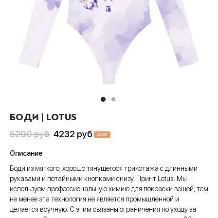
Пис
А
си
шки
ера
CLUB
анчмен
АТИВ
тюмы
ера
шоты
ен-Лаганн
ИВ
ки
шоты
олки
адан
сливы
Джо
шки
олки
ты
хедоро
ера
ны
БОДИ | LOTUS
он Бол
шоты
ты
Первоначальная
Текущая
5290
руб
4232
руб
20
%
Off
гелион
олки
ны
цена
цена:
Описание
составляла
4232 руб
ок, рассекающий демонов
и
Боди из мягкого, хорошо тянущегося трикотажа с длинными
5290 руб
рукавами и потайными кнопками снизу. Принт Lotus. Мы
ой Бибоп
ты
используем профессиональную химию для покраски вещей, тем
не менее эта технология не является промышленной и
ой учитель Онидзука
ны
делается вручную. С этим связаны ограничения по уходу за