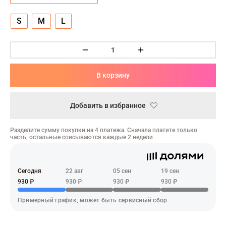
ческая битва
S
M
L
Психо
то
геройская академия
В корзину
Добавить в избранное
: Автомата
ятие уровня в одиночку
Разделите сумму покупки на 4 платежа. Сначала платите только
часть, остальные списываются каждые 2 недели
еро
рай Чамплу
Сегодня
22 авг
05 сен
19 сен
930 ₽
930 ₽
930 ₽
930 ₽
ор-Мун
Примерный график, может быть сервисный сбор
ьной Алхимик