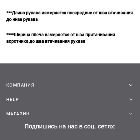
ческая битва
***Длина рукава измеряется посередине от шва втачивания
Психо
до низа рукава
то
****Ширина плеча измеряется от шва притачивания
геройская академия
воротника до шва втачивания рукава
: Автомата
ятие уровня в одиночку
КОМПАНИЯ
еро
HELP
рай Чамплу
МАГАЗИН
ор-Мун
Подпишись на нас в соц. сетях:
ьной Алхимик