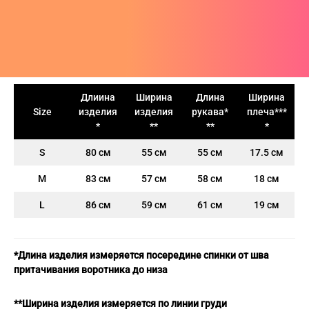
Пис
А
си
шки
ера
CLUB
анчмен
АТИВ
тюмы
ера
шоты
ен-Лаганн
ИВ
ки
шоты
олки
адан
сливы
Длиина
Ширина
Длина
Ширина
Size
изделия
изделия
рукава*
плеча***
Джо
шки
олки
ты
*
**
**
*
хедоро
ера
ны
S
80 см
55 см
55 см
17.5 см
он Бол
шоты
ты
M
83 см
57 см
58 см
18 см
гелион
олки
ны
L
86 см
59 см
61 см
19 см
ок, рассекающий демонов
и
*Длина изделия измеряется посередине спинки от шва
ой Бибоп
ты
притачивания воротника до низа
ой учитель Онидзука
ны
**Ширина изделия измеряется по линии груди